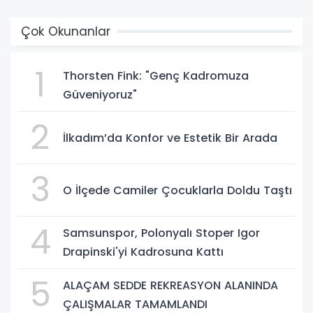
Çok Okunanlar
1
Thorsten Fink: "Genç Kadromuza
Güveniyoruz"
2
İlkadım’da Konfor ve Estetik Bir Arada
3
O İlçede Camiler Çocuklarla Doldu Taştı
4
Samsunspor, Polonyalı Stoper Igor
Drapinski'yi Kadrosuna Kattı
5
ALAÇAM SEDDE REKREASYON ALANINDA
ÇALIŞMALAR TAMAMLANDI