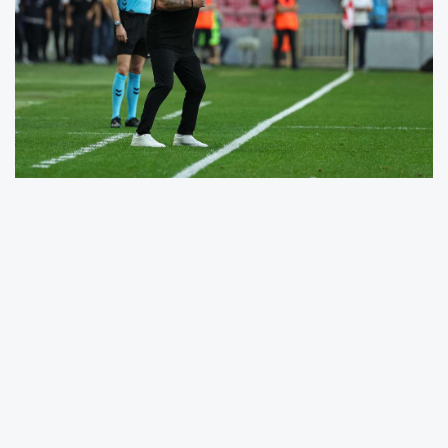
Galibiyetten duyduğu memnuniyeti dile
getiren Reis, şu ifadeleri kullandı:
“Bugün galip geldiğimiz için çok mutluyum.
Sonuçta lige üç puanla başladık. Hepimizin
gördüğü gibi bu maç zorlu geçti, kolay bir
karşılaşma değildi. Saha şartlarının futbol
oynamaya çok uygun olmaması da işimizi