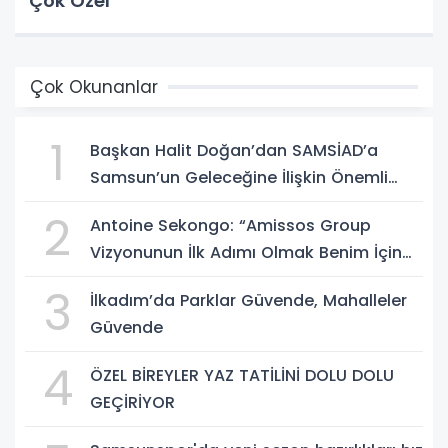
Çok Özel”
Çok Okunanlar
1
Başkan Halit Doğan’dan SAMSİAD’a
Samsun’un Geleceğine İlişkin Önemli
Müjdeler
2
Antoine Sekongo: “Amissos Group
Vizyonunun İlk Adımı Olmak Benim İçin
Çok Özel”
3
İlkadım’da Parklar Güvende, Mahalleler
Güvende
4
ÖZEL BİREYLER YAZ TATİLİNİ DOLU DOLU
GEÇİRİYOR