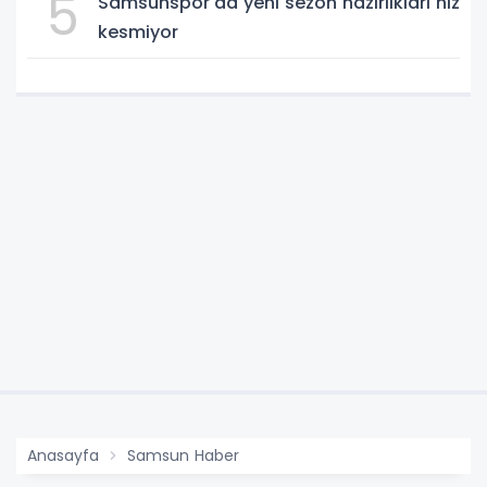
5
Samsunspor'da yeni sezon hazırlıkları hız
kesmiyor
Anasayfa
Samsun Haber