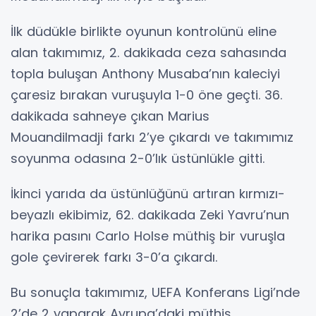
İlk düdükle birlikte oyunun kontrolünü eline
alan takımımız, 2. dakikada ceza sahasında
topla buluşan Anthony Musaba’nın kaleciyi
çaresiz bırakan vuruşuyla 1-0 öne geçti. 36.
dakikada sahneye çıkan Marius
Mouandilmadji farkı 2’ye çıkardı ve takımımız
soyunma odasına 2-0’lık üstünlükle gitti.
İkinci yarıda da üstünlüğünü artıran kırmızı-
beyazlı ekibimiz, 62. dakikada Zeki Yavru’nun
harika pasını Carlo Holse müthiş bir vuruşla
gole çevirerek farkı 3-0’a çıkardı.
Bu sonuçla takımımız, UEFA Konferans Ligi’nde
2’de 2 yaparak Avrupa’daki müthiş