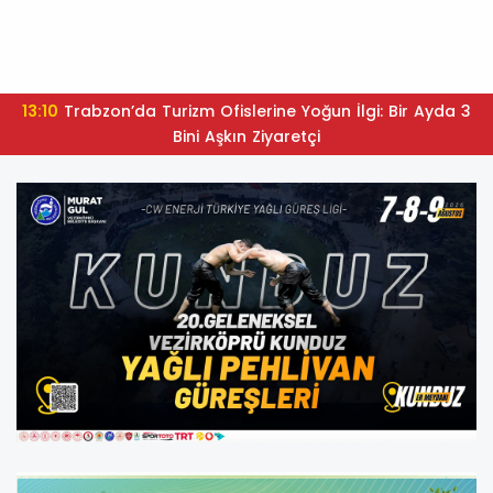
13:10
Trabzon’da Turizm Ofislerine Yoğun İlgi: Bir Ayda 3
Bini Aşkın Ziyaretçi