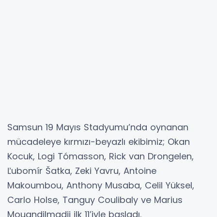
Samsun 19 Mayıs Stadyumu’nda oynanan
mücadeleye kırmızı-beyazlı ekibimiz; Okan
Kocuk, Logi Tómasson, Rick van Drongelen,
Ľubomír Šatka, Zeki Yavru, Antoine
Makoumbou, Anthony Musaba, Celil Yüksel,
Carlo Holse, Tanguy Coulibaly ve Marius
Mouandilmadji ilk 11’iyle başladı.