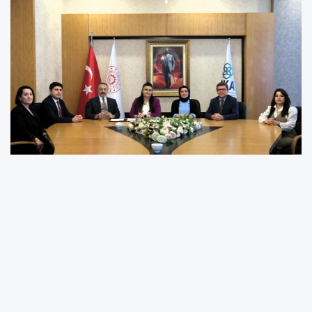
Orta Karadeniz Kalkınma Ajansı Genel
Sekreteri Mehlika Dicle’nin ev sahipliğinde
gerçekleşen törene; Çarşamba OSB Yönetim
Kurulu Başkan Vekili ve Çarşamba Ticaret ve