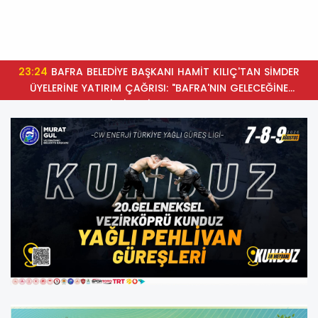
23:24
BAFRA BELEDİYE BAŞKANI HAMİT KILIÇ'TAN SİMDER
ÜYELERİNE YATIRIM ÇAĞRISI: "BAFRA'NIN GELECEĞİNE
BİRLİKTE İMZA ATALIM"