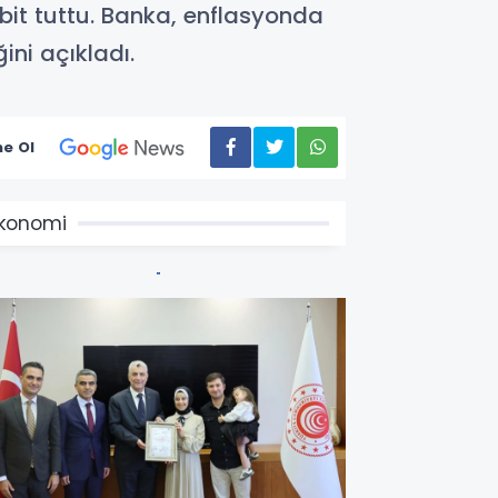
bit tuttu. Banka, enflasyonda
ini açıkladı.
e Ol
konomi