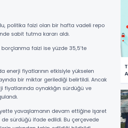
u, politika faizi olan bir hafta vadeli repo
inde sabit tutma kararı aldı.
 borçlanma faizi ise yüzde 35,5’te
T
 enerji fiyatlarının etkisiyle yükselen
A
ında bir miktar gerilediği belirtildi. Ancak
erji fiyatlarında oynaklığın sürdüğü ve
gulandı.
liyette yavaşlamanın devam ettiğine işaret
n de sürdüğü ifade edildi. Bu çerçevede