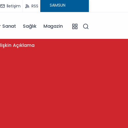
İletişim
RSS
r Sanat
Sağlık
Magazin
11:12
lişkin Açıklama
Samsuns