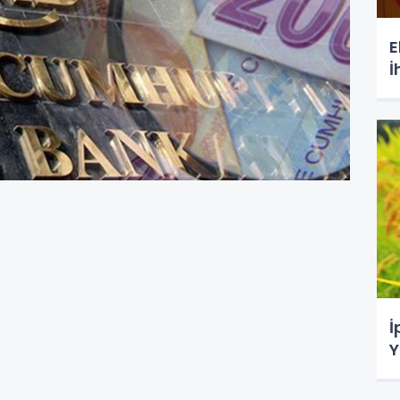
E
İ
İ
Y