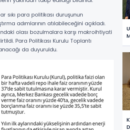
in yakından takip edildiği bildirildi.
ar sıkı para politikası duruşunun
tırma adımlarının atılabileceğini açıkladı.
U
ndaki olası bozulmalara karşı makroihtiyati
M
tildi. Para Politikası Kurulu Toplantı
lanacağı da duyuruldu.
K
D