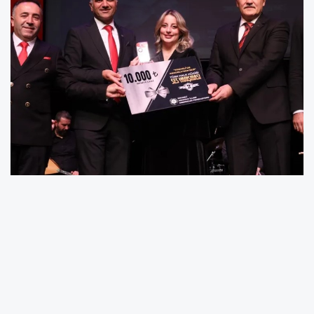
Kocaeli Büyükşehir Belediyesi, Kocaeli Anadolu
İlleri Dernekleri Federasyonu (KAİDEF) ve
Kocaeli Kent Konseyi iş birliği ile düzenlenen
Ödüllü Türk Halk Müziği Ses Yarışmasının finali
gerçekleştirildi. Yüzlerce yarışmacıyı geride