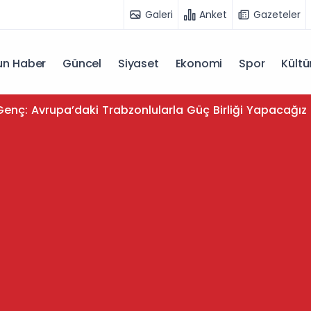
Galeri
Anket
Gazeteler
n Haber
Güncel
Siyaset
Ekonomi
Spor
Kültü
p’te Dev Konut Projesinde Yeni Adım