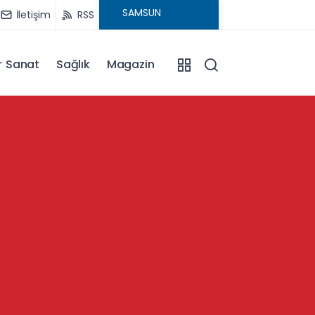
İletişim
RSS
r Sanat
Sağlık
Magazin
13:57
Kütahy