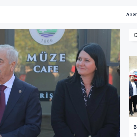
Abon
G
B
T