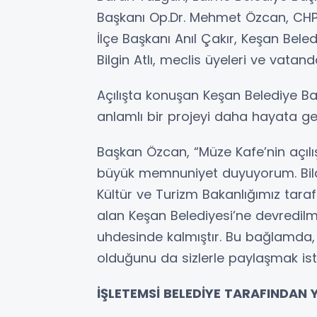
Başkanı Op.Dr. Mehmet Özcan, CHP E
İlçe Başkanı Anıl Çakır, Keşan Bel
Bilgin Atlı, meclis üyeleri ve vatanda
Açılışta konuşan Keşan Belediye B
anlamlı bir projeyi daha hayata ge
Başkan Özcan, “Müze Kafe’nin açılış
büyük memnuniyet duyuyorum. Bild
Kültür ve Turizm Bakanlığımız tara
alan Keşan Belediyesi’ne devredilmi
uhdesinde kalmıştır. Bu bağlamda, m
olduğunu da sizlerle paylaşmak ister
İŞLETEMSİ BELEDİYE TARAFINDAN