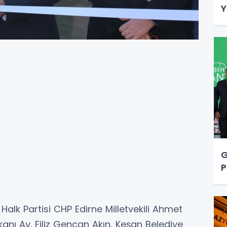
Y
G
P
Halk Partisi CHP Edirne Milletvekili Ahmet
anı Av. Filiz Gencan Akın, Keşan Belediye