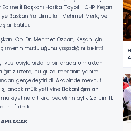
dirne İl Başkanı Harika Taybıllı, CHP Keşan
ediye Başkan Yardımcıları Mehmet Meriç ve
şlar katıldı.
aşkanı Op. Dr. Mehmet Özcan, Keşan için
çirmenin mutluluğunu yaşadığını belirtti.
H
A
ı vesilesiyle sizlerle bir arada olmaktan
iğiniz üzere, bu güzel mekanın yapımı
fından gerçekleştirildi. Akabinde mevcut
ş, ancak mülkiyeti yine Bakanlığımızın
ülkiyetine ait kira bedelinin aylık 25 bin TL
im. '' dedi.
 YAPILACAK