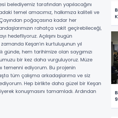
si belediyemiz tarafından yapılacağını
B
daki temel amacımız, halkımıza kaliteli ve
K
r. Çayından poğaçasına kadar her
daşlarımızın rahatça vakit geçirebileceği,
ı hedefliyoruz. Açılışını bugün
 zamanda Keşan’ın kurtuluşunun yıl
mlı günde, hem tarihimize olan saygımızı
umuzu bir kez daha vurguluyoruz. Müze
ını temenni ediyorum. Bu projenin
şta tüm çalışma arkadaşlarıma ve siz
ediyorum. Hep birlikte daha güzel bir Keşan
diyerek konuşmasını tamamladı. Ardından
B
9